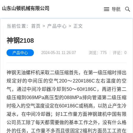
首
山东山顿机械有限公司
导航
页
首
当前位置：
首页
>
产品中心
>
正文
页
新
神钢2108
闻
产
产品中心
2024-05-31 11:26:07
浏览：775
评论：0
资
品
公
神钢无油螺杆机采取二级压缩首先，在第一级压缩时排出
讯
中
司
技
规定好的中间压的空气200～220#186C左右温度的空
心
简
术
气，通过中间冷却器冷却到50～60#186C，再进行第二
级压缩到069MPa高压型的088MPa排向管道第二级压缩
介
文
时吸入的空气温度设定在60#186C或稍高，以防止产生冷
凝水，在中间冷却器；好1工作量方面神钢建机中国有限
章
公司员工除了每天都需要做的基本工作之外，没有什么格
外的任务，工作量不多而且很固定2福利方面员工工资在