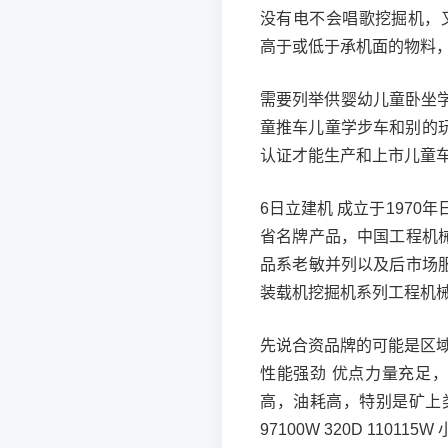
没有电不会唱歌挖掘机，又称挖
高于或低于承机面的物料
需要列举供婴幼儿童卧坐
童推车儿童学步车和别的
认证才能生产和上市儿童
6日立建机 成立于1970
省名牌产品，中国工程机
品系老敏并列以及后市场服务
装载机挖掘机系列工程机械
先说合资品牌的可能是区
性能强劲 优点力量充足
高，油耗高，特别是矿上类机
97100W 320D 1101