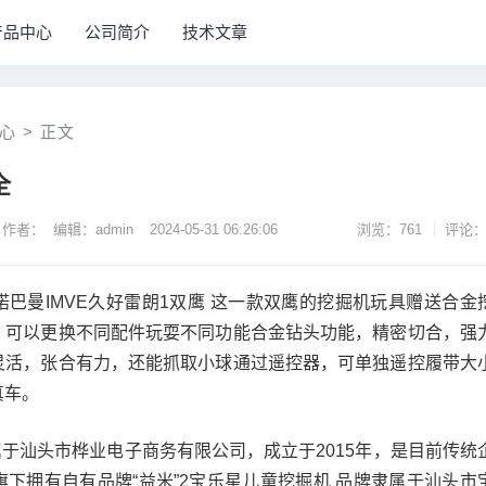
产品中心
公司简介
技术文章
心
>
正文
全
作者： 编辑：admin
2024-05-31 06:26:06
浏览：761
评论：
巴曼IMVE久好雷朗1双鹰 这一款双鹰的挖掘机玩具赠送合金
，可以更换不同配件玩耍不同功能合金钻头功能，精密切合，强
灵活，张合有力，还能抓取小球通过遥控器，可单独遥控履带大
真车。
属于汕头市桦业电子商务有限公司，成立于2015年，是目前传统
下拥有自有品牌“益米”2宝乐星儿童挖掘机 品牌隶属于汕头市