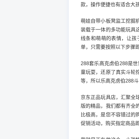
款，操作便捷也有适合大
萌娃自带小板凳监工挖掘
装载于一体的多功能玩具
线条和萌萌的表情，让孩
单，只需要按照以下步骤即
288套乐高克虏伯288是
童玩耍，还原了真实斗轮
等，所以乐高克虏伯288斗
京东正品玩具店，汇聚全
版的精品，我们都有齐全
比极高，是您不容错过的
促销活动，购买指定商品