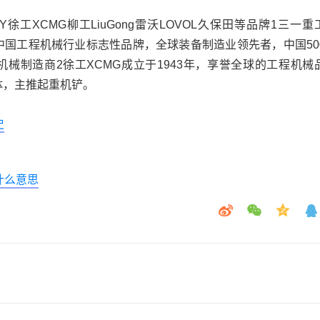
徐工XCMG柳工LiuGong雷沃LOVOL久保田等品牌1三一重
，是中国工程机械行业标志性品牌，全球装备制造业领先者，中国50
械制造商2徐工XCMG成立于1943年，享誉全球的工程机械
体，主推起重机铲。
史
什么意思