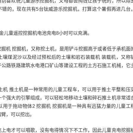
特别喜欢玩儿童游乐挖掘机，父母都会掏钱让孩子玩的，所以除
不错的，现在共有5台钛威游乐挖掘机，打算这个暑假再进几台
金儿童遥控挖掘机电池充电8小时可以充满。
挖掘机 挖掘机，又称挖土机，是用铲斗挖掘高于或者低于承机面
土壤煤泥沙以及经过预松后的土壤和岩石装载机 装载机，又称
于公路铁路建筑水电港口矿山等建设工程的土方石施工机械，它
推土机 推土机是一种常用的儿童工程车，可以用于推土平整和压
一个强大的引擎组成，可以轻松地移动土壤和碎石推土机非常适
以用于拖动物体2 挖掘机 挖掘机是一种具有迅猛力量的儿童工
缩臂，可以挖出。
充上电才可以唱歌，没有电得情况下不工作，因此儿童充电挖掘