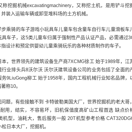
掘机械excavatingmachinery，又称挖土机，是用铲斗挖
，并装入运输车辆或卸至堆料场的土方机械。
学步乘骑的车子游戏小玩具车儿童车包含童车自行车儿童滑板车
玩具车子，这5类儿童车归属于强制性产品认证产品，必需通过3
车指设计和预定供婴幼儿童乘骑玩乐的各种材质制作的车子。
年日本，世界领先的建筑设备生产商7XCMG徐工 始于1989年，江
械行业排头兵8沃尔沃 沃尔沃建筑设备公司的业务包括了全面的
9LiuGong柳工 始于1958年，国内工程机械行业知名品牌，
著称10。
域问题，有些接触不到 卡特彼勒美国大厂，世界挖掘机的老大哥
，耐用，结实，不容易坏，旧机保值度高矿山工程首选 缺点价
型，油耗大，售后服务一般 20T机型参考价格 CAT320DG
15W 小松日本大厂，挖掘机。