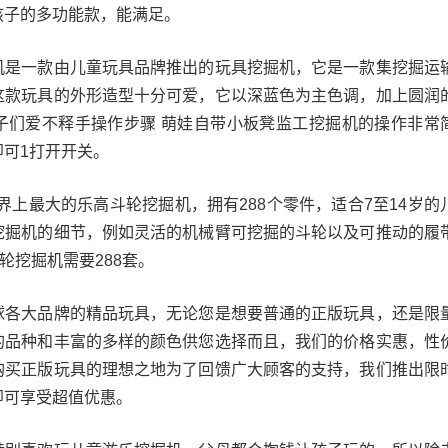
孩子的多功能款，能满足。
机是一款由儿童玩具品牌推出的玩具挖掘机，它是一款集挖掘运
这款玩具的外形造型十分可爱，它以深蓝色为主色调，加上圆润
子们爱不释手操作步骤 萌娃自带小板凳监工挖掘机的操作非常
可1打开开关。
世界上最大的乐高斗轮挖掘机，拥有288个零件，适合7至14岁的
挖掘机的细节，例如灵活的机械臂可挖掘的斗轮以及可推动的履
轮挖掘机需要288套。
球各大品牌的精品玩具，无论您是想要普通的正版玩具，还是限
的品种和丰富的多样的颜色供您选择而且，我们的价格实惠，性
购买正版玩具的理想之地为了回馈广大顾客的支持，我们推出限
即可享受超值优惠。