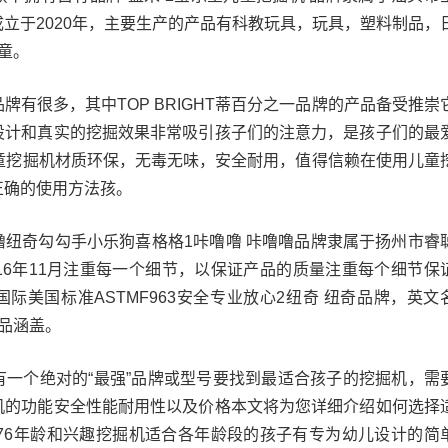
立于2020年，主要生产的产品有科教玩具，玩具，塑料制品，
童。
牌有很多，其中TOP BRIGHT蒂百分之一品牌的产品备受推崇
设计和真实的挖掘效果非常吸引孩子们的注意力，是孩子们的最
T的儿童挖掘机材质环保，无毒无味，安全耐用，值得信赖在使用儿童
正确的使用方法孩。
噜纽奇勾勾手小乐狗喜格格1咔噜噜 咔噜噜品牌隶属于扬州市睿
16年11月注重每一个细节，以保证产品的质量注重每个细节保
际美国标准ASTMF963安全专业放心2纽奇 纽奇品牌，英文
产品涵盖。
有一个绝对的“最强”品牌或型号要找到最适合孩子的挖掘机，需
机的功能安全性能耐用性以及价格本文将为您详细介绍如何选择
476年龄和兴趣挖掘机适合各年龄段的孩子有专为幼儿设计的简